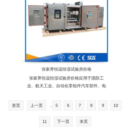
张家界恒温恒湿试验房价格
张家界恒温恒湿试验房价格应用于国防工
业、航天工业、自动化零组件汽车部件、电
子电器件、塑胶、化工、连接器、锂电池、
太阳能光伏组件及相关产品之耐热、耐寒测
首页
上一页
5
6
7
8
9
10
...
试，为产业界提供大型零件，半成品，成品
之大型温度测试环境空间，适合于测试产品
11
下一页
末页
量多、体积大之试验设备