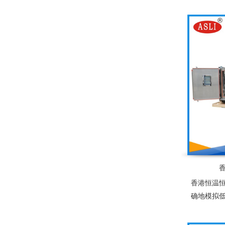
器件、塑
能光伏组
为产业界
型温度测
香港恒温
确地模拟
等复杂的
食品、服