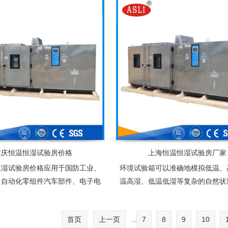
种行业的产品可靠性检测
为产业界提供大型零件，半成品，
型温度测试环境空间，适合于测
多、体积大之试验设备
重庆恒温恒湿试验房价格
上海恒温恒湿试验房厂家
恒湿试验房价格应用于国防工业、
环境试验箱可以准确地模拟低温、
、自动化零组件汽车部件、电子电
温高湿、低温低湿等复杂的自然状
胶、化工、连接器、锂电池、太阳
用于塑胶、电子、食品、服装、
件及相关产品之耐热、耐寒测试，
属、化学、建材等多种行业的产品
首页
上一页
7
8
9
10
...
提供大型零件，半成品，成品之大
测