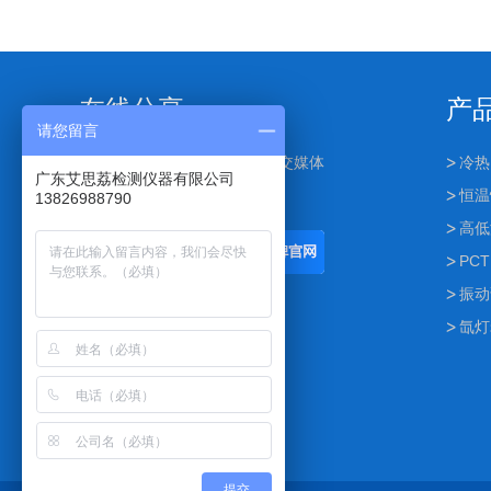
型温度测
在线分享
产
请您留言
点击下面按钮可分享到其他社交媒体
冷热
广东艾思荔检测仪器有限公司
恒温
13826988790
高低
PCT
振动
氙灯
提交