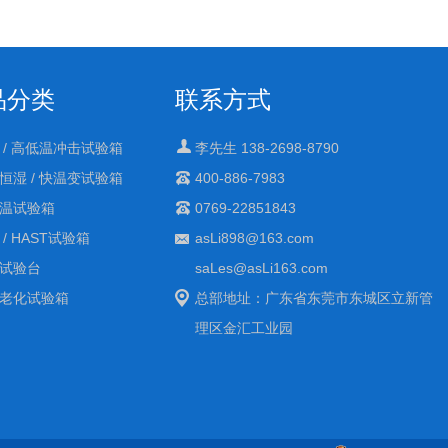
试环境空间，适合于测试产品量
多、体积大之试验设备
品分类
联系方式
 / 高低温冲击试验箱
李先生 138-2698-8790
恒湿 / 快温变试验箱
400-886-7983
温试验箱
0769-22851843
 / HAST试验箱
asLi898@163.com
试验台
saLes@asLi163.com
老化试验箱
总部地址：广东省东莞市东城区立新管
理区金汇工业园