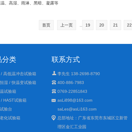
高温、高湿、雨淋、黑暗、凝露等
，通过重现这些条件，合并成一个
让它自动执行完成循环次数，这就
首页
上一页
19
20
21
22
...
外线老化试验箱的工作原理
品分类
联系方式
 / 高低温冲击试验箱
李先生 138-2698-8790
恒湿 / 快温变试验箱
400-886-7983
温试验箱
0769-22851843
 / HAST试验箱
asLi898@163.com
试验台
saLes@asLi163.com
老化试验箱
总部地址：广东省东莞市东城区立新管
理区金汇工业园