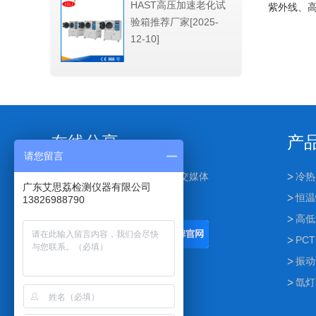
HAST高压加速老化试
紫外线、
验箱推荐厂家[2025-
环境条件
12-10]
循环 ，并
是紫
在线分享
产
请您留言
点击下面按钮可分享到其他社交媒体
冷热
广东艾思荔检测仪器有限公司
恒温
13826988790
高低
PCT
振动
氙灯