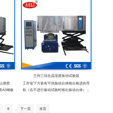
定式PU活动轮.
兰州三综合温湿度振动试验箱
以便密
工作室下方装有可供振动台体移出移进的导
质A3钢板
轨（在不进行振动试验时移出振动台体）；
高级不锈
振动台面与工作室低部连接密封采用多层环
璃棉
氧树脂
8
下一页
末页
...