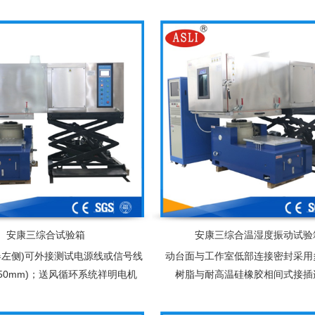
直接触摸选项。控制器操作界面设
并且经过喷塑处理，内胆采用SUS
供选择，实时运转曲线图可由屏幕
钢镜面板保温介质为超细玻
显示
安康三综合试验箱
安康三综合温湿度振动试验
器左侧)可外接测试电源线或信号线
动台面与工作室低部连接密封采用
50mm)；送风循环系统祥明电机
树脂与耐高温硅橡胶相间式接插
音）,多翼式离心风轮,单循环