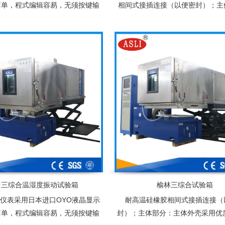
简单，程式编辑容易，无须按键输
相间式接插连接（以便密封）；主
直接触摸选项。控制器操作界面设
主体外壳采用优质A3钢板并且经
供选择，实时运转曲线图可由屏幕
理，内胆采用SUS高级不锈钢镜面
显示
质为超细玻璃棉
中三综合温湿度振动试验箱
榆林三综合试验箱
仪表采用日本进口OYO液晶显示
耐高温硅橡胶相间式接插连接（
简单，程式编辑容易，无须按键输
封）；主体部分：主体外壳采用优