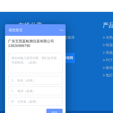
在线分享
产
请您留言
点击下面按钮可分享到其他社交媒体
冷热
广东艾思荔检测仪器有限公司
恒温
13826988790
高低
PCT
振动
氙灯
提交