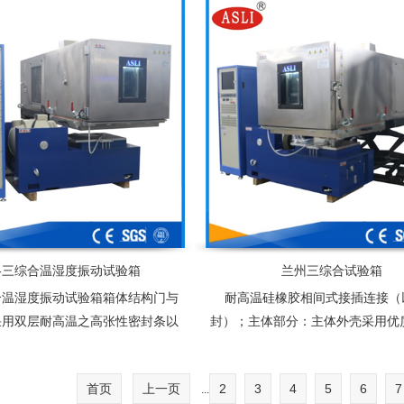
洛三综合温湿度振动试验箱
兰州三综合试验箱
合温湿度振动试验箱箱体结构门与
耐高温硅橡胶相间式接插连接（
采用双层耐高温之高张性密封条以
封）；主体部分：主体外壳采用优
确保测试区的密闭
并且经过喷塑处理，内胆采用SUS
钢镜面板保温介质为超细玻
首页
上一页
2
3
4
5
6
7
...