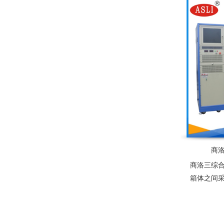
商
商洛三综
箱体之间