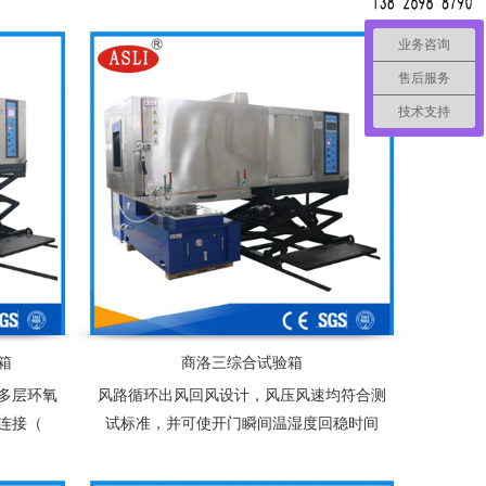
高级不锈
料、电工、电子产品、各种电子元气件在温
璃棉
度、湿度、振动、 环境下、检验其各性能项
业务咨询
指标
售后服务
技术支持
箱
商洛三综合试验箱
多层环氧
风路循环出风回风设计，风压风速均符合测
连接（
试标准，并可使开门瞬间温湿度回稳时间
快。标准配置：多层加热除霜附照明玻璃视
窗1套、试品架2个、测试引线孔50mm1个固