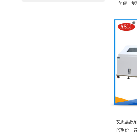
简便，复
镀。具有内
理后
艾思荔必
的报价，