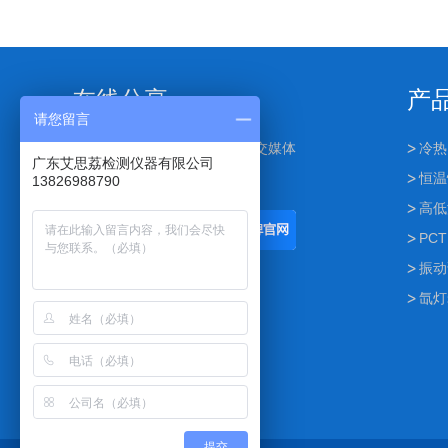
在线分享
产
请您留言
点击下面按钮可分享到其他社交媒体
冷热
广东艾思荔检测仪器有限公司
恒温
13826988790
高低
PCT
振动
氙灯
提交