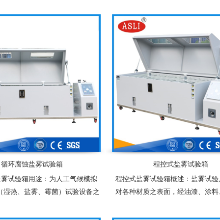
寸大小、高温、低温、酸性试验、
一，是科学研究、箱械制造、国防
、设备编程，所需要做测试的产品
工电子、仪表等行业产品经表面处
是否需要通电测试
各种环境适应性和可靠性的一种重
备
循环腐蚀盐雾试验箱
程控式盐雾试验箱
盐雾试验箱用途：为人工气候模拟
程控式盐雾试验箱概述：盐雾试验
”（湿热、盐雾、霉菌）试验设备之
对各种材质之表面，经油漆、涂料
学研究、箱械制造、国防工业、轻
阳极处理、防锈油等防蚀处理后，
仪表等行业产品经表面处理后，对
品耐腐蚀性。