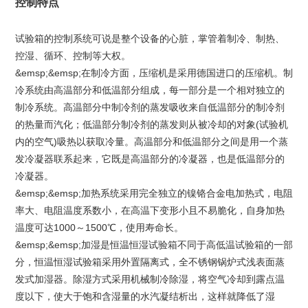
控制特点
试验箱的控制系统可说是整个设备的心脏，掌管着制冷、制热、
控湿、循环、控制等大权。
&emsp;&emsp;在制冷方面，压缩机是采用德国进口的压缩机。制
冷系统由高温部分和低温部分组成，每一部分是一个相对独立的
制冷系统。高温部分中制冷剂的蒸发吸收来自低温部分的制冷剂
的热量而汽化；低温部分制冷剂的蒸发则从被冷却的对象(试验机
内的空气)吸热以获取冷量。高温部分和低温部分之间是用一个蒸
发冷凝器联系起来，它既是高温部分的冷凝器，也是低温部分的
冷凝器。
&emsp;&emsp;加热系统采用完全独立的镍铬合金电加热式，电阻
率大、电阻温度系数小，在高温下变形小且不易脆化，自身加热
温度可达1000～1500℃，使用寿命长。
&emsp;&emsp;加湿是恒温恒湿试验箱不同于高低温试验箱的一部
分，恒温恒湿试验箱采用外置隔离式，全不锈钢锅炉式浅表面蒸
发式加湿器。除湿方式采用机械制冷除湿，将空气冷却到露点温
度以下，使大于饱和含湿量的水汽凝结析出，这样就降低了湿