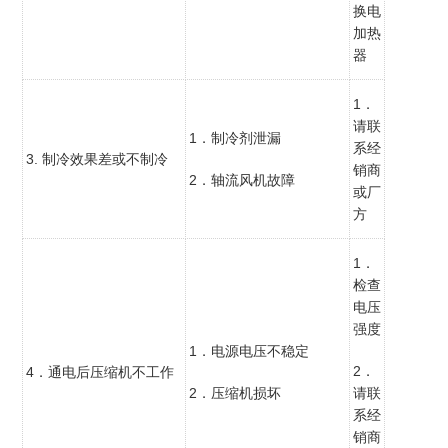
换电
加热
器
1．
请联
1．制冷剂泄漏
系经
3. 制冷效果差或不制冷
销商
2．轴流风机故障
或厂
方
1．
检查
电压
强度
1．电源电压不稳定
2．
4．通电后压缩机不工作
2．压缩机损坏
请联
系经
销商