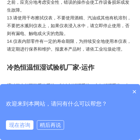
之前，应充分地考虑安全性，错误的操作会使工作设备损坏或发
生故障。
13.请使用干布擦拭仪表，不要使用酒精、汽油或其他有机溶剂，
不要把水溅到仪表上，如果仪表浸入水中，请立即停止使用，否
则有漏电、触电或火灾的危险。
14.仪表内部零件有一定的寿命期限，为持续安全地使用本仪表，
请定期进行保养和维护。报废本产品时，请依工业垃圾处理。
冷热恒温恒湿试验机厂家-运作
通过三个相互联系的系统：制冷剂循环系统、空气循环系统、电
×
器自控系统。
一、恒温恒湿试验箱制冷剂循环系统：蒸发器中的液态制冷剂吸
欢迎来到本网站，请问有什么可以帮您？
收空气的热量(空气被降温及除湿)并开始蒸发，制冷剂与空之间形
成一定的温度差，液态制冷剂亦完全蒸发变为气态，后被压缩机
现在咨询
稍后再说
吸入并压缩(压力和温度增加),气态制冷剂通过冷凝器(风冷/水冷)
吸收热量，凝结成液体。通过膨胀阀(或毛细管)节流后变成低温低
在线客服
售后咨询
拨打电话
发送邮件