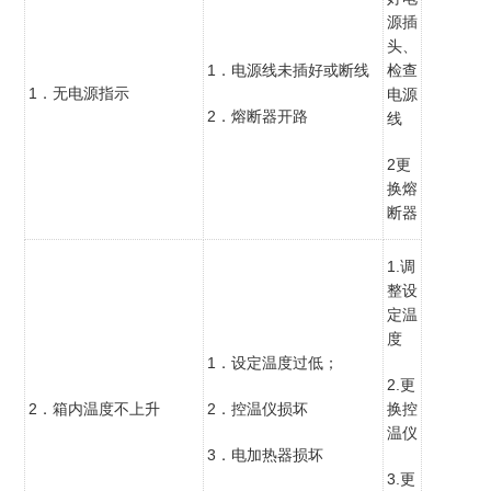
源插
头、
1．电源线未插好或断线
检查
1．无电源指示
电源
2．熔断器开路
线
2更
换熔
断器
1.调
整设
定温
度
1．设定温度过低；
2.更
2．箱内温度不上升
2．控温仪损坏
换控
温仪
3．电加热器损坏
3.更