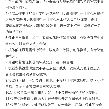
3.本产品为非防爆产品，请不要在有可燃或爆炸性气体的坏境中使
用恒温恒湿机。
4.仪器工作中请尽量不要打开试验箱门，高温时打开可能会对操作
人员造成烫伤，低温时打开可能会对工作人员早场冻伤，并且可
能造成蒸发器结冰，影响制冷效果。若一定要打开，请做好一定
的防护工作，
5.禁止擅自拆卸、加工、改造或修理恒温恒湿机，否则会有产生异
常动作、触电或火灾的危险。
6.机体的通风孔需保持通畅，以免发生故障、动作异常、寿命降低
和火灾。
7.开箱时若发现机器损坏或变形，请不要使用。
8.机器安装设置时注意不要让灰尘、线头、铁屑或其他东西进入，
否则会发生错误动作或故障。
9.接线须正确，一定要进行接地。不接地可能造成触电、错误动作
事故、显示不正常或测量有较大误差。
10.定期检查端子螺丝和固定架，请不要在松动的情况下使用。
11.仪表运转期间，电源入力端子盖须安装在端子板上以防触电。
12.仪表在运转中，进行修改设定、信号输出、启动、停止等操作