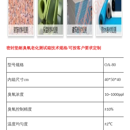
密封垫耐臭氧老化测试箱
技术规格/可按客户要求定制
OA-80
型号规格
内箱尺寸cm
40*50*40
臭氧浓度
10~1000pp
臭氧控制精度
±10%
温度均匀度
±2℃