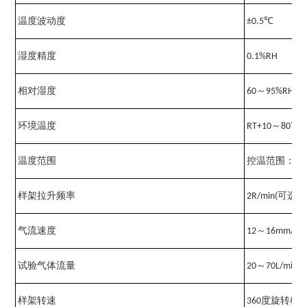
温度波动度
±0.5℃
湿度精度
0.1%RH
相对湿度
60～95%RH
环境温度
RT+10～80℃
温度范围
控温范围：0℃
样架拉升频率
2R/min(可选)
气流速度
12～16mm/s
试验气体流量
20～70L/min
样架转速
360度旋转样