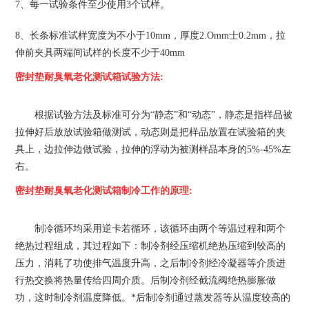
7、每一试验条件至少使用3个试样。
8、长条标准试样宽度为不小于10mm，厚度2.Omm士0.2mm，拉
伸前夹具两端间试样的长度不少于40mm
密封垫耐臭氧老化测试箱
试验方法:
根据试验方法及标准可分为“静态”和“动态”，静态是指样品被
拉伸好后放放试验箱做测试，动态则是把样品放置在试验箱的夹
具上，边拉伸边做试验，拉伸的浮动为被测样品本身的5%-45%左
右。
密封垫耐臭氧老化测试箱
制冷工作的原理:
制冷循环均采用逆卡若循环，该循环由两个等温过程和两个
绝热过程组成，其过程如下：制冷剂经压缩机绝热压缩到较高的
压力，消耗了功使排气温度升高，之后制冷剂经冷凝器等介质进
行热交换将热量传给四周介质。后制冷剂经截流阀绝热膨胀做
功，这时制冷剂温度降低。*后制冷剂通过蒸发器等从温度较高的