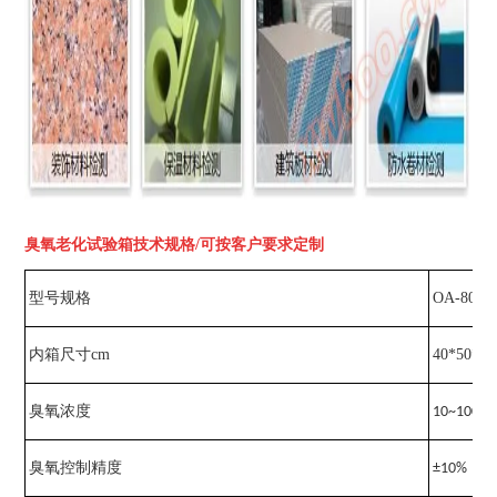
臭氧老化试验箱技术规格/可按客户要求定制
OA-80
型号规格
内箱尺寸cm
40*50*40
臭氧浓度
10~100
臭氧控制精度
±10%