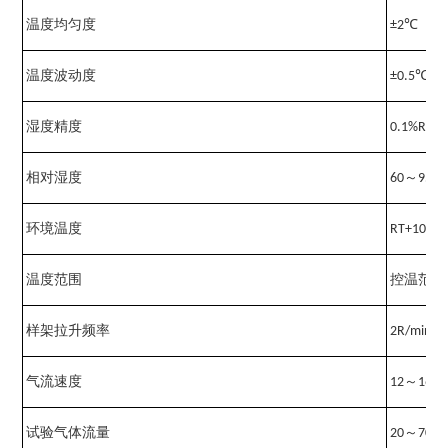
温度均匀度
±2℃
温度波动度
±0.5℃
湿度精度
0.1%RH
相对湿度
60～95%
环境温度
RT+10～
温度范围
控温范围：
样架拉升频率
2R/min(
气流速度
12～16mm
试验气体流量
20～70L/