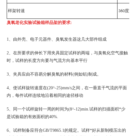
样架转速
360度旋
臭氧老化实验试验箱
样品架的要求:
1、由外壳、电子元器件、臭氧发生器这几大部件组成
2、在所要求的伸长下用夹具固定试样的两端，与臭氧化空气接触
时，试样的长度方向要与气流方向基本平行
3、夹具应由不容易分解臭氧的材料(例如铝)制成。
4、使试样旋转速度在(20^-25)mm/s之间，在一垂直干气流的平面
内，每件试样连续地沿着相同的途径移动
5、同一个试样旋转一周的时间为(8^-12)min.试样的扫描面积*少
是试验箱的有效面积的40%.
6、试样制备应符合GB/T9865.1的规定。试样*好从新制模压出的