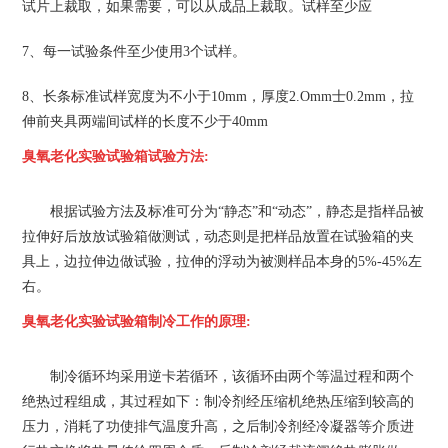
试片上裁取，如果需要，可以从成品上裁取。试样至少应
7、每一试验条件至少使用3个试样。
8、长条标准试样宽度为不小于10mm，厚度2.Omm士0.2mm，拉
伸前夹具两端间试样的长度不少于40mm
臭氧老化实验试验箱
试验方法:
根据试验方法及标准可分为“静态”和“动态”，静态是指样品被
拉伸好后放放试验箱做测试，动态则是把样品放置在试验箱的夹
具上，边拉伸边做试验，拉伸的浮动为被测样品本身的5%-45%左
右。
臭氧老化实验试验箱
制冷工作的原理:
制冷循环均采用逆卡若循环，该循环由两个等温过程和两个
绝热过程组成，其过程如下：制冷剂经压缩机绝热压缩到较高的
压力，消耗了功使排气温度升高，之后制冷剂经冷凝器等介质进