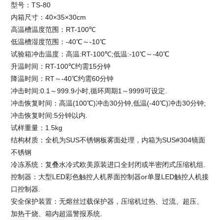
型号：TS-80
内箱尺寸：40×35×30cm
高温槽温度范围：RT-100℃
低温槽湿度范围：-40℃～-10℃
试验箱冲击温度：高温:RT-100℃;低温:-10℃～-40℃
升温时间：RT-100℃约需15分钟
降温时间：RT～-40℃约需60分钟
冲击时间:0.1～999.9小时,循环周期1～9999可设定.
冲击恢复时间：高温(100℃)冲击30分钟,低温(-40℃)冲击30分钟;
冲击恢复时间:5分钟以内.
试样重量：1.5kg
结构材质：全机为SUS不锈钢板雾面处理，内箱为SUS#304镜面
不锈钢
冷冻系统：复叠水冷式欧美原装进口全封闭或半密闭式压缩机组.
控制器：大型LED彩色触控人机界面控制器or单显LED触控人机接
口控制器.
安全保护装置：无熔丝过载保护器，压缩机过热、过流、超压、
加热干烧、箱内超温警报系统.