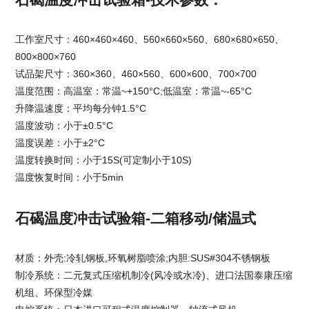
工作室尺寸：460×460×460、560×660×560、680×680×650、
800×800×760
试品架尺寸：360×360、460×560、600×600、700×700
温度范围：高温室：常温~+150°C;低温室：常温~-65°C
升降温速度：平均每分钟1.5°C
温度波动：小于±0.5°C
温度误差：小于±2°C
温度转换时间：小于15S(可定制小于10S)
温度恢复时间：小于5min
石碣温度冲击试验箱-二箱移动/储温式
材质：外壳:冷轧钢板,环氧树脂喷涂;内胆:SUS#304不锈钢板
制冷系统：二元复式压缩机制冷(风冷或水冷)、进口法国泰康压缩
机组、环保型冷媒