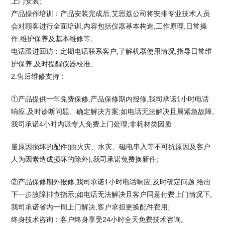
上门安装;
产品操作培训：产品安装完成后,艾思荔公司将安排专业技术人员
会对顾客进行全面培训,内容包括仪器基本构造,工作原理,日常操
作,维护保养及基本维修等;
电话跟进回访：定期电话联系客户,了解机器使用情况,指导日常维
护保养,及时提醒仪器校准;
2.售后维修支持：
①产品提供一年免费保修,产品保修期内报修,我司承诺1小时电话
响应,及时诊断问题、确定解决方案;如电话无法解决且属紧急故障,
我司承诺4小时内派专人免费上门处理;非耗材类因质
量原因损坏的配件(由火灾、水灾、磁电串入等不可抗原因及客户
人为因素造成损坏的除外),我司承诺免费换新件;
②产品保修期外报修,我司承诺1小时电话响应,及时确定问题,给出
下一步故障排查指示;如电话无法解决且客户同意付费上门情况下,
我司承诺省内一周上门解决,客户承担更换配件费用;
终身技术咨询：客户终身享受24小时全天免费技术咨询。