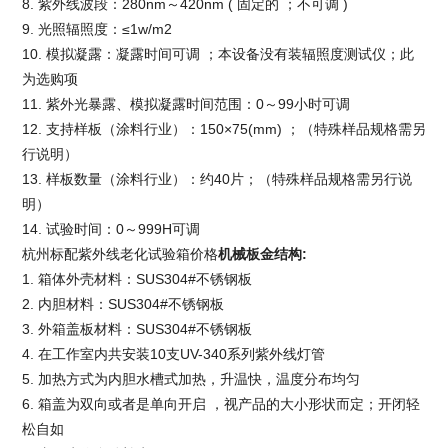
8. 紫外线波段：280nm～420nm ( 固定的 ；不可调 )
9. 光照辐照度：≤1w/m2
10. 模拟凝露：凝露时间可调 ；本设备没有装辐照度测试仪；此
为选购项
11. 紫外光暴露、模拟凝露时间范围：0～99小时可调
12. 支持样板（涂料行业）：150×75(mm) ；（特殊样品规格需另
行说明）
13. 样板数量（涂料行业）：约40片；（特殊样品规格需另行说
明）
14. 试验时间：0～999H可调
杭州标配紫外线老化试验箱价格
机械板金结构
:
1. 箱体外壳材料：SUS304#不锈钢板
2. 内胆材料：SUS304#不锈钢板
3. 外箱盖板材料：SUS304#不锈钢板
4. 在工作室内共安装10支UV-340系列紫外线灯管
5. 加热方式为内胆水槽式加热，升温快，温度分布均匀
6. 箱盖为双向或者是单向开启 ，视产品的大小形状而定；开闭轻
松自如