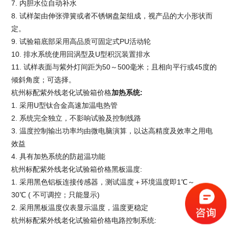
7. 内胆水位自动补水
8. 试样架由伸张弹簧或者不锈钢盘架组成，视产品的大小形状而
定。
9. 试验箱底部采用高品质可固定式PU活动轮
10. 排水系统使用回涡型及U型积沉装置排水
11. 试样表面与紫外灯间距为50～500毫米；且相向平行或45度的
倾斜角度；可选择。
杭州标配紫外线老化试验箱价格
加热系统
:
1. 采用U型钛合金高速加温电热管
2. 系统完全独立，不影响试验及控制线路
3. 温度控制输出功率均由微电脑演算，以达高精度及效率之用电
效益
4. 具有加热系统的防超温功能
杭州标配紫外线老化试验箱价格
黑板温度:
1. 采用黑色铝板连接传感器，测试温度＋环境温度即1℃～
30℃ ( 不可调控；只能显示)
2. 采用黑板温度仪表显示温度，温度更稳定
杭州标配紫外线老化试验箱价格
电路控制系统: