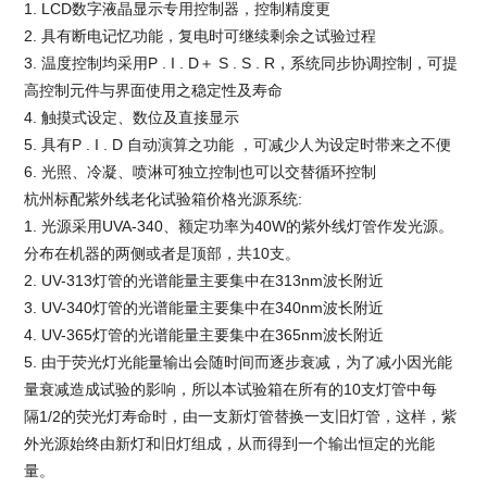
1. LCD数字液晶显示专用控制器，控制精度更
2. 具有断电记忆功能，复电时可继续剩余之试验过程
3. 温度控制均采用P . I . D＋ S . S . R，系统同步协调控制，可提
高控制元件与界面使用之稳定性及寿命
4. 触摸式设定、数位及直接显示
5. 具有P . I . D 自动演算之功能 ，可减少人为设定时带来之不便
6. 光照、冷凝、喷淋可独立控制也可以交替循环控制
杭州标配紫外线老化试验箱价格
光源系统:
1. 光源采用UVA-340、额定功率为40W的紫外线灯管作发光源。
分布在机器的两侧或者是顶部，共10支。
2. UV-313灯管的光谱能量主要集中在313nm波长附近
3. UV-340灯管的光谱能量主要集中在340nm波长附近
4. UV-365灯管的光谱能量主要集中在365nm波长附近
5. 由于荧光灯光能量输出会随时间而逐步衰减，为了减小因光能
量衰减造成试验的影响，所以本试验箱在所有的10支灯管中每
隔1/2的荧光灯寿命时，由一支新灯管替换一支旧灯管，这样，紫
外光源始终由新灯和旧灯组成，从而得到一个输出恒定的光能
量。