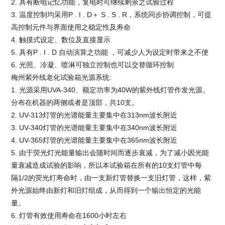
2. 具有断电记忆功能，复电时可继续剩余之试验过程
3. 温度控制均采用P . I . D＋ S . S . R，系统同步协调控制，可提
高控制元件与界面使用之稳定性及寿命
4. 触摸式设定、数位及直接显示
5. 具有P . I . D 自动演算之功能 ，可减少人为设定时带来之不便
6. 光照、冷凝、喷淋可独立控制也可以交替循环控制
梅州紫外线老化试验箱
光源系统:
1. 光源采用UVA-340、额定功率为40W的紫外线灯管作发光源。
分布在机器的两侧或者是顶部，共10支。
2. UV-313灯管的光谱能量主要集中在313nm波长附近
3. UV-340灯管的光谱能量主要集中在340nm波长附近
4. UV-365灯管的光谱能量主要集中在365nm波长附近
5. 由于荧光灯光能量输出会随时间而逐步衰减，为了减小因光能
量衰减造成试验的影响，所以本试验箱在所有的10支灯管中每
隔1/2的荧光灯寿命时，由一支新灯管替换一支旧灯管，这样，紫
外光源始终由新灯和旧灯组成，从而得到一个输出恒定的光能
量。
6. 灯管有效使用寿命在1600小时左右