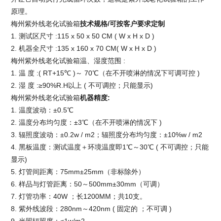
原理。
梅州紫外线老化试验箱
技术规格/
可按客户要求定制
1. 测试区尺寸 :115 x 50 x 50 CM ( W x H x D )
2. 机器全尺寸 :135 x 160 x 70 CM( W x H x D )
梅州紫外线老化试验箱
温、湿度范围 :
1. 温 度 :( RT+15℃ )～ 70℃（在不开喷淋的情况下可调可控 )
2. 湿 度 :≥90%R.H以上 ( 不可调控；只能显示)
梅州紫外线老化试验箱
机器精度
:
1. 温度波动：±0.5℃
2. 温度分布均匀度：±3℃（在不开喷淋的情况下 )
3. 辐照度波动：±0.2w / m2；辐照度分布均匀度：±10%w / m2
4. 黑板温度：测试温度＋环境温度即1℃～30℃ ( 不可调控；只能
显示)
5. 灯管间距离：75mm±25mm（非标除外）
6. 样品与灯管距离：50～500mm±30mm（可调）
7. 灯管功率：40W ；长1200MM；共10支。
8. 紫外线波段：280nm～420nm ( 固定的 ；不可调 )
9. 光照辐照度：≤1w/m2