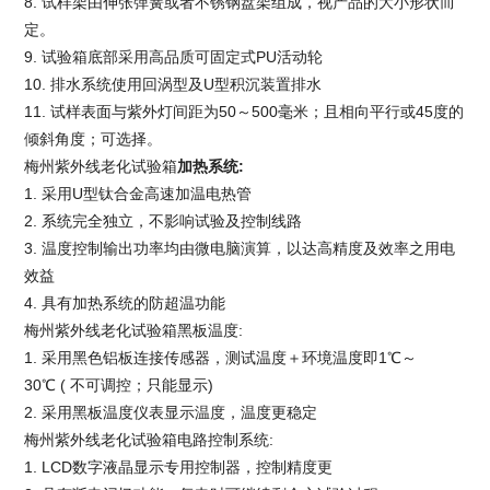
8. 试样架由伸张弹簧或者不锈钢盘架组成，视产品的大小形状而
定。
9. 试验箱底部采用高品质可固定式PU活动轮
10. 排水系统使用回涡型及U型积沉装置排水
11. 试样表面与紫外灯间距为50～500毫米；且相向平行或45度的
倾斜角度；可选择。
梅州紫外线老化试验箱
加热系统
:
1. 采用U型钛合金高速加温电热管
2. 系统完全独立，不影响试验及控制线路
3. 温度控制输出功率均由微电脑演算，以达高精度及效率之用电
效益
4. 具有加热系统的防超温功能
梅州紫外线老化试验箱
黑板温度:
1. 采用黑色铝板连接传感器，测试温度＋环境温度即1℃～
30℃ ( 不可调控；只能显示)
2. 采用黑板温度仪表显示温度，温度更稳定
梅州紫外线老化试验箱
电路控制系统:
1. LCD数字液晶显示专用控制器，控制精度更