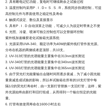
2. 具有断电记忆功能，复电时可继续剩余之试验过程
3. 温度控制均采用P . I . D＋ S . S . R，系统同步协调控制，可提
高控制元件与界面使用之稳定性及寿命
4. 触摸式设定、数位及直接显示
5. 具有P . I . D 自动演算之功能 ，可减少人为设定时带来之不便
6. 光照、冷凝、喷淋可独立控制也可以交替循环控制
紫外线加速橡胶老化试验箱
光源系统:
1. 光源采用UVA-340、额定功率为40W的紫外线灯管作发光源。
分布在机器的两侧或者是顶部，共10支。
2. UV-313灯管的光谱能量主要集中在313nm波长附近
3. UV-340灯管的光谱能量主要集中在340nm波长附近
4. UV-365灯管的光谱能量主要集中在365nm波长附近
5. 由于荧光灯光能量输出会随时间而逐步衰减，为了减小因光能
量衰减造成试验的影响，所以本试验箱在所有的10支灯管中每
隔1/2的荧光灯寿命时，由一支新灯管替换一支旧灯管，这样，紫
外光源始终由新灯和旧灯组成，从而得到一个输出恒定的光能
量。
6. 灯管有效使用寿命在1600小时左右