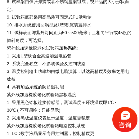
8. 试样架由伸张弹簧或者不锈钢盘架组成，视产品的大小形状而
定。
9. 试验箱底部采用高品质可固定式PU活动轮
10. 排水系统使用回涡型及U型积沉装置排水
11. 试样表面与紫外灯间距为50～500毫米；且相向平行或45度的
倾斜角度；可选择。
紫外线加速橡胶老化试验箱
加热系统
:
1. 采用U型钛合金高速加温电热管
2. 系统完全独立，不影响试验及控制线路
3. 温度控制输出功率均由微电脑演算，以达高精度及效率之用电
效益
4. 具有加热系统的防超温功能
紫外线加速橡胶老化试验箱
黑板温度:
1. 采用黑色铝板连接传感器，测试温度＋环境温度即1℃～
30℃ ( 不可调控；只能显示)
2. 采用黑板温度仪表显示温度，温度更稳定
紫外线加速橡胶老化试验箱
电路控制系统:
1. LCD数字液晶显示专用控制器，控制精度更