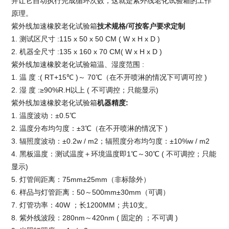
并让它自动执行完成循环次数，这就是紫外线老化试验箱的工作
原理。
紫外线加速橡胶老化试验箱
技术规格/
可按客户要求定制
1. 测试区尺寸 :115 x 50 x 50 CM ( W x H x D )
2. 机器全尺寸 :135 x 160 x 70 CM( W x H x D )
紫外线加速橡胶老化试验箱
温、湿度范围 :
1. 温 度 :( RT+15℃ )～ 70℃（在不开喷淋的情况下可调可控 )
2. 湿 度 :≥90%R.H以上 ( 不可调控；只能显示)
紫外线加速橡胶老化试验箱
机器精度
:
1. 温度波动：±0.5℃
2. 温度分布均匀度：±3℃（在不开喷淋的情况下 )
3. 辐照度波动：±0.2w / m2；辐照度分布均匀度：±10%w / m2
4. 黑板温度：测试温度＋环境温度即1℃～30℃ ( 不可调控；只能
显示)
5. 灯管间距离：75mm±25mm（非标除外）
6. 样品与灯管距离：50～500mm±30mm（可调）
7. 灯管功率：40W ；长1200MM；共10支。
8. 紫外线波段：280nm～420nm ( 固定的 ；不可调 )