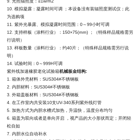
9. 光照辐照度：≤1w/m2
10. 模拟凝露：凝露时间可调 ；本设备没有装辐照度测试仪；此
为选购项
11. 紫外光暴露、模拟凝露时间范围：0～99小时可调
12. 支持样板（涂料行业）：150×75(mm) ；（特殊样品规格需另
行说明）
13. 样板数量（涂料行业）：约40片；（特殊样品规格需另行说
明）
14. 试验时间：0～999H可调
紫外线加速橡胶老化试验箱
机械板金结构
:
1. 箱体外壳材料：SUS304#不锈钢板
2. 内胆材料：SUS304#不锈钢板
3. 外箱盖板材料：SUS304#不锈钢板
4. 在工作室内共安装10支UV-340系列紫外线灯管
5. 加热方式为内胆水槽式加热，升温快，温度分布均匀
6. 箱盖为双向或者是单向开启 ，视产品的大小形状而定；开闭轻
松自如
7. 内胆水位自动补水