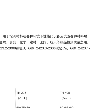
，用于检测材料在各种环境下性能的设备及试验各种材料耐
金属、食品、化学、建材、医疗、航天等制品检测质量之用。
23.2-2008试验B、GB/T2423.3-2006试验Ca、GB/T2423.4-
TH-225
TH-408
TH
（A～F）
（A～F）
（
60×75×50
60×85×80
10