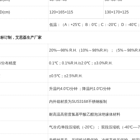
(cm)
120×165×115
130×170×125
低温：（A：+25℃； B：0℃；C：-20℃； D：-40℃；E
非标订制，艾思荔生产厂家
20%—98% R.H.（10%～98%R.H）；（5%～98
/分布精度
0.1℃；0.1%R.H./±2.0℃；±3.0%R.H.
度
±0.5℃；±2.5%R.H.
升温约4.0℃/分钟 ；降温约1.0℃/分钟
内外箱材质为SUS316#不锈钢板制
耐高温高密度氯基甲酸乙醋泡沫绝缘体材料
气冷式/单段压缩机（-20℃）； 双段压缩机（-40℃—-
无熔丝开关、压缩机过载保护、冷媒高低压保护、超湿