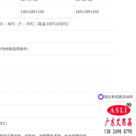
140×185×130
165×195×155
18
：-60℃；F：-70℃）/高温:100℃(150℃)
%R.H为特殊选用条件）
现在有优惠活动吗
可以介绍下你们的产品么
70℃）
度超温度保护、保险丝、故障警告系统、缺水报警保护