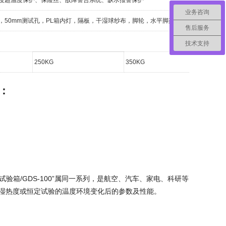
业务咨询
50mm测试孔，PL箱内灯，隔板，干湿球纱布，脚轮，水平脚架
售后服务
技术支持
250KG
350KG
50
：
试验箱/GDS-100”属同一系列，是航空、汽车、家电、科研等
湿热度或恒定试验的温度环境变化后的参数及性能。