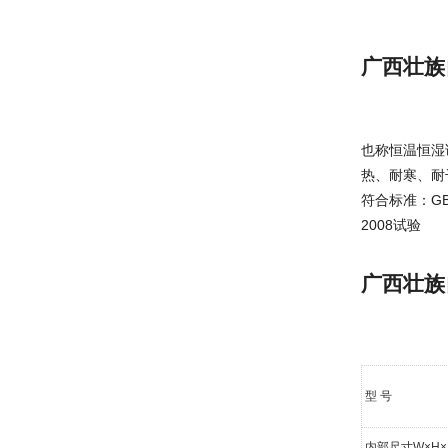
广西壮族
也称恒温恒湿
热、耐寒、耐
符合标准：GB/T5
2008试验
广西壮族
型 号
内部尺寸W×H×D