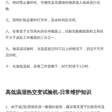
六、绝对禁止爆炸性、可燃性及高腐蚀性物质放入箱体进行试
验。
七、照明灯除必要时打开外，其余时间应关闭。
八、在垂直于主导风向的任何截面上，试验负载截面面积之和应
不大于该处工作截面的三分之一。
九、做高温试验时，当温度超过55℃以上的情况下，切忌不可开
启冷机。
十、在做低温前，应将工作室擦干，60℃时烘干1小时。
高低温湿热交变试验机-日常维护知识
1、由于温(湿)度箱价值一般都比较高，建议将其置于比较良性温