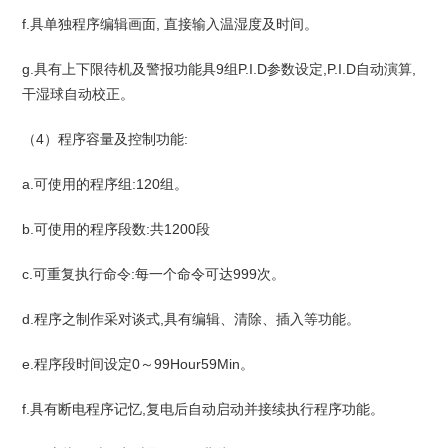
f.具单独程序编辑画面, 直接输入温湿度及时间。
g.具有上下限待机及警报功能具9组P.I.D参数设定,P.I.D自动演算,
干湿球自动校正。
（4）程序容量及控制功能:
a.可使用的程序组:120组。
b.可使用的程序段数:共1200段
c.可重复执行命令:每一个命令可达999次。
d.程序之制作采对谈式,具有编辑、清除、插入等功能。
e.程序段时间设定0～99Hour59Min。
f.具有断电程序记忆,复电后自动启动并接续执行程序功能。