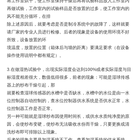
将工作室烘干，使工作室保持干燥后再将试验样品放入工作室内
再做试验，工作室内的试验样品是否放置的过多，使工作室内的
风不能充分循环，在排
除上述原因后，就要考虑是否是制冷系统中的故障了，这样就要
请厂家的专业人员进行检修。后者的现象是设备的使用环境不好
所致，设备放置的环
境温度，放置的位置（箱体后与墙的距离）要满足要求（在设备
操作使用说明中都有规定）。
3.在做湿热试验中，出现实际湿度会达到100%或者实际湿度与目
标湿度相差很大，数值低得很多，前者的现象：可能是湿球传感
器上的纱布干燥引起，那
就要检查湿球传感器的水槽中是否缺水，水槽中的水位是由一水
位控制器自动控制的，查水位控制器供水系统是否供水正常，水
位控制器工作是否正常。
另一种可能就是湿球纱布因使用时间长，或供水水质纯净度的原
因，会使纱布变硬，使纱布无法吸收水份而干燥，只要更换或清
洗纱布即可排除以上现象。
后者的现象主要是加湿系统不工作，查看加湿系统的供水系统，