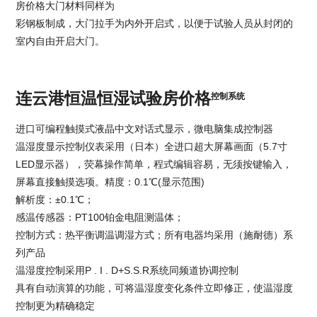
房价格
大门材料同样为
彩钢板制成，大门拉手为内外开启式，以便于试验人员从封闭的
室内自由开启大门。
连云港恒温恒湿试验房价格
控制系统
进口可编程触摸式液晶中文对话式显示，微电脑集成控制器
温湿度显示控制仪表采用（日本）全进口超大屏幕画面（5.7寸
LED显示器），荧幕操作简单，程式编辑容易，无须按键输入，
屏幕直接触摸选项。精度：0.1℃(显示范围)
解析度：±0.1℃；
感温传感器：PT100铂金电阻测温体；
控制方式：热平衡调温调湿方式；所有电器均采用（施耐德）系
列产品
温湿度控制采用P . I . D+S.S.R系统同频道协调控制
具有自动演算的功能，可将温湿度变化条件立即修正，使温湿度
控制更为精确稳定