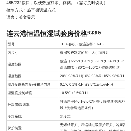
485/232接口，以便数据打印、存储。（需订货时说明）
控制方式：热平衡调温方式
语言：英文显示
连云港恒温恒湿试验房价格
技术参数
型号
THR-容积（低温选择：A-F）
内尺寸
根据客户制定的尺寸大小而设计
低温（A:25℃;B:0℃;C:-20℃;D:-40℃;E:-60℃;
温度范围
高温80℃（80℃—150℃为特殊选购型）
湿度范围
20%-98%R.H(10%-98%R.H/5%-98%
温湿度解析精度/分布均匀度
0.1℃;0.1%R.H ±3.5℃;±4.5%R.H
温湿度控制精度
±0.5℃;±2.5%R.H
升温速率约0.1-3.0℃/分钟；降温速率约为0.1-
升温/降温速率
以上为特殊选用条件）
冷却系统
水冷式
无熔丝开关、压缩机过载保护开关、冷媒高低
保护装置