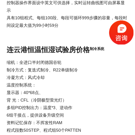
控制器操作界面设中英文可供选择，实时运转曲线图可由屏幕显
示
具有10组程式、每组100段、每段可循环999步骤的容量，每段时
间设定最大值为99小时59分
连云港恒温恒湿试验房价格
制冷系统
缩机：全进口半封闭德国谷轮
制冷方式：复迭式制冷、R22单级制冷
冷凝方式：风式冷却
温度控制系统：
显示器：40*68点、
背 光：CFL（冷阴极型萤光灯）
多组PID控制出力：温度*3、逆动作
6组干接点，提供设备升级空间
资料记忆保存：不挥发性RAM
程式段数50STEP、程式组50个PATTEN