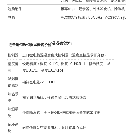
开关、保险丝、故障警告系统、缺水报警保护
选购配件
推车斜坡、记录器、纯水净化机、除湿机
电源
AC380V;3∮5线；50/60HZ AC380V; 3∮5lines
温湿度运行
连云港恒温恒湿试验房价格
控制器
进口微电脑湿温度集成控制器（温度直接显示百分数）
精度范
设定精度：温度±0.1℃、湿度±0.1%R·H，指示精度：温
围
度± 0.1℃、温度±0.1%R·H
温湿度
铂铂金电阻·PT100Ω
传感器
加热系
完全独立系统，镍铬合金电加热式加热器
统
加湿系
外置隔离式，全不锈钢锅炉式浅表面蒸发式加湿器
统
循环系
耐温低噪音空调型电机，多叶式离心风轮
统