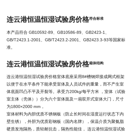
连云港恒温恒湿试验房价格
符合标准
本产品符合 GB10592-89、GB10586-89、GB2423-1、
GB/T2423.1-2001、GB/T2423.2-2001、GB2423.3-93等国家标
准。
连云港恒温恒湿试验房价格
箱体结构
连云港恒温恒湿试验房价格
室体底座采用8#槽钢焊接成网式框架
以便于在水平条件下能承受室体及人员试件的重量，而不产生室
体底面凹凸不平及开裂等。承受力200kg/每平方米 ，室体（试验
室主体（壳体））分为六个室体面及一扇双开式室体大门，尺寸
为1800×2000 mm，
室体材料为内胆优质不锈钢板（防止长时间在湿度运行状态下内
壁生锈），外胆为优质彩钢板（国内名牌），保温介质为聚氨脂
硬质发泡隔热，质轻耐抗击，隔热性能佳，
连云港恒温恒湿试验