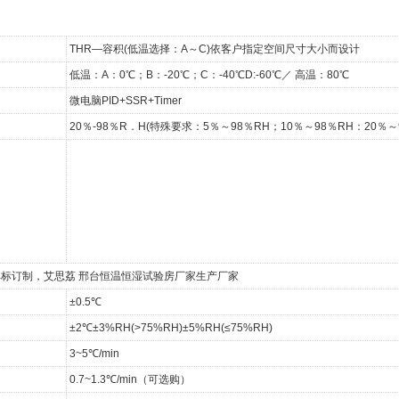
THR—容积(低温选择：A～C)依客户指定空间尺寸大小而设计
低温：A：0℃；B：-20℃；C：-40℃D:-60℃／ 高温：80℃
微电脑PID+SSR+Timer
20％-98％R．H(特殊要求：5％～98％RH；10％～98％RH：20％～
标订制，艾思荔 邢台恒温恒湿试验房厂家生产厂家
±0.5℃
±2℃±3%RH(>75%RH)±5%RH(≤75%RH)
3~5℃/min
0.7~1.3℃/min（可选购）