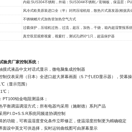
内箱:SUS304不锈刚，外箱：SUS304#不锈刚／彩钢板，保温层：
风冷式欧美原装进口全（半）封闭压缩机组，散热片式蒸发器(根据具
不锈钢鳍片式加热管加热空气方式
过载保护，压缩机过热，过流，超压，加热，干烧，箱内超湿警报系
真空双层观察视窗，视窗灯，测试孔Ø50*1只，超温保护器
试验房厂家控制系统：
程触摸式液晶中文对话式显示，微电脑集成控制器
示控制仪表采用（日本）全进口超大屏幕画面（5.7寸LED显示器），荧
.1℃（显示范围）
.1℃；
：PT100铂金电阻测温体；
：热平衡调温调湿方式；所有电器均采用（施耐德）系列产品
用P.I.D+S.S.R系统同频道协调控制
演算的功能，可将温湿度变化条件立即修正，使温湿度控制更为精确稳定
作界面设中英文可供选择，实时运转曲线图可由屏幕显示