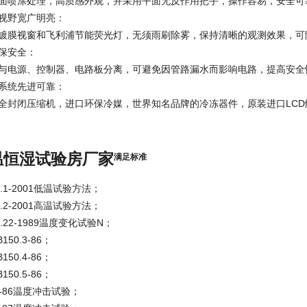
面喷涂处理，高质感外观，并采用平面无反作用把手，操作容易，安全可
视野宽广明亮：
镀膜视窗和飞利浦节能荧光灯，无须雨刷除雾，保持清晰的观测效果，可
保安全：
与电源、控制器、电路板分离，可避免因管路漏水而影响电路，提高安全
系统先进可靠：
全封闭压缩机，进口环保冷媒，世界知名品牌的冷冻器件，原装进口LC
温恒湿试验房厂家
满足标准
23.1-2001低温试验方法；
23.2-2001高温试验方法；
23.22-1989温度变化试验N；
50.3-86；
50.4-86；
50.5-86；
.5-86温度冲击试验；