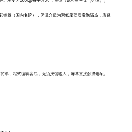
承受力200kg/每平方米 ，室体（试验室主体（壳体））
彩钢板（国内名牌），保温介质为聚氨脂硬质发泡隔热，质轻
操作简单，程式编辑容易，无须按键输入，屏幕直接触摸选项。