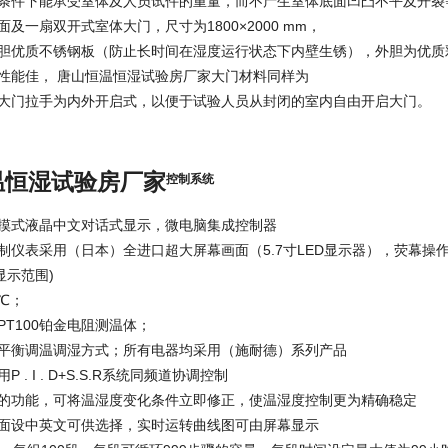
条件下能承受室体及人员试件的重量，而不产生室体底面凹凸不平及开裂等。
及一扇双开式室体大门，尺寸为1800×2000 mm，
胆优质不锈钢板（防止长时间在湿度运行状态下内壁生锈），外胆为优质
性能佳，
唐山恒温恒湿试验房厂家
大门材料同样为
大门拉手为内外开启式，以便于试验人员从封闭的室内自由开启大门。
温恒湿试验房厂家
控制系统
摸式液晶中文对话式显示，微电脑集成控制器
制仪表采用（日本）全进口超大屏幕画面（5.7寸LED显示器），荧幕
显示范围)
1℃；
PT100铂金电阻测温体；
平衡调温调湿方式；所有电器均采用（施耐德）系列产品
 . I . D+S.S.R系统同频道协调控制
的功能，可将温湿度变化条件立即修正，使温湿度控制更为精确稳定
面设中英文可供选择，实时运转曲线图可由屏幕显示