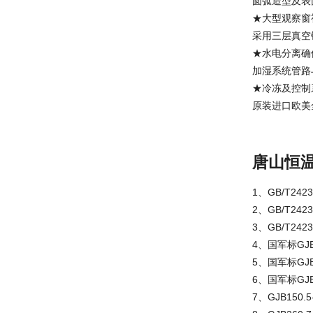
圆弧造型及表
★大型观察窗
采用三层真空
★水电分离确
加湿系统管路
★冷冻及控制
原装进口欧美
唐山恒
1、GB/T24
2、GB/T24
3、GB/T24
4、国军标GJB1
5、国军标GJB1
6、国军标GJB1
7、GJB150