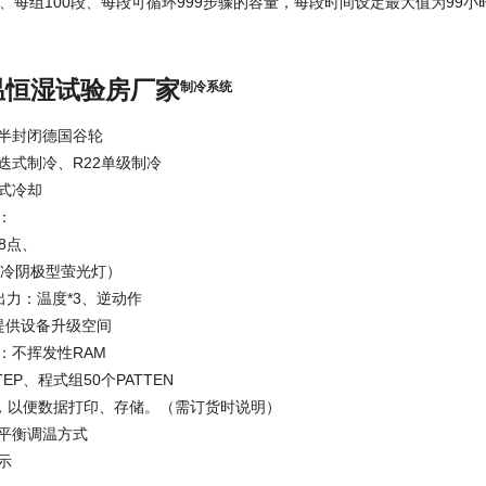
式、每组100段、每段可循环999步骤的容量，每段时间设定最大值为99小时
温恒湿试验房厂家
制冷系统
半封闭德国谷轮
迭式制冷、R22单级制冷
式冷却
：
68点、
L（冷阴极型萤光灯）
出力：温度*3、逆动作
提供设备升级空间
：不挥发性RAM
EP、程式组50个PATTEN
接口，以便数据打印、存储。（需订货时说明）
平衡调温方式
示