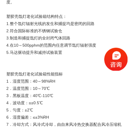
度。
塑胶壳氙灯老化试验箱结构特点：
1.整个氙灯辐射光线的发生和捕捉均是密闭的回路
2.符合国际标准的不锈钢试验仓
3.制造和捕捉氙灯的全封闭气体回路
4.在10～500pphm的范围内任意调节氙灯辐射强度
5.马达驱动提升和减持试验装置
塑胶壳氙灯老化试验箱性能指标
1．湿度范围：40～98%RH
2．温度范围：10～70℃
3．黑板温度：40℃-110℃
4．波动度：≤±0.5℃
5．匀度：±2℃
6．湿度偏差：≤±3%RH
7．冷却方式：风冷式冷却，由自来风冷热交换器配合风冷压缩机