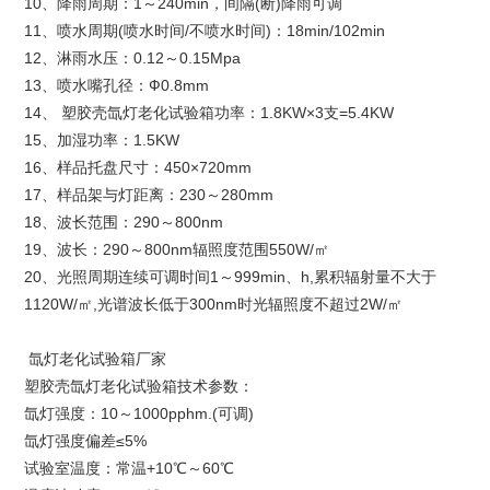
10、降雨周期：1～240min，间隔(断)降雨可调
11、喷水周期(喷水时间/不喷水时间)：18min/102min
12、淋雨水压：0.12～0.15Mpa
13、喷水嘴孔径：Ф0.8mm
14、 塑胶壳氙灯老化试验箱功率：1.8KW×3支=5.4KW
15、加湿功率：1.5KW
16、样品托盘尺寸：450×720mm
17、样品架与灯距离：230～280mm
18、波长范围：290～800nm
19、波长：290～800nm辐照度范围550W/㎡
20、光照周期连续可调时间1～999min、h,累积辐射量不大于
1120W/㎡,光谱波长低于300nm时光辐照度不超过2W/㎡
氙灯老化试验箱厂家
塑胶壳氙灯老化试验箱技术参数：
氙灯强度：10～1000pphm.(可调)
氙灯强度偏差≤5%
试验室温度：常温+10℃～60℃