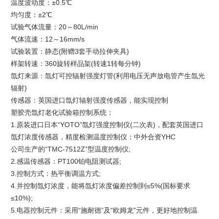
温度波动度：±0.5℃
均匀度：±2℃
试验气体流量：20～80L/min
气体流速：12～16mm/s
试验装置：静态(附赠3套手动拉伸夹具)
样架转速：360旋转样品架(转速1转每分钟)
氙灯来源：氙灯可控辐射强度灯管(利用电压无声放电管产生氙光
辐射)
传感器：英国进口氙灯辐射强度传感器，能实现控制
塑胶壳氙灯老化试验箱控制系统：
1.原装进口日本“YOTO”氙灯强度控制仪(二次表)，配套英国进口
氙灯浓度传感器，精度检测温度控制仪：中外合资YHC
公司生产的“TMC-7512Z”型温度控制仪;
2.感温传感器：PT100铂电阻测试器;
3.控制方式：热平衡调温方式;
4.并控制氙灯浓度，能将氙灯浓度偏差控制到≤5%(国标要求
≤10%);
5.电器控制元件：采用“施耐德”及“欧姆龙”元件，更好地控制温