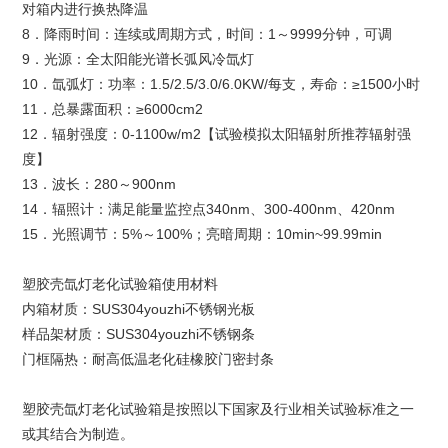
对箱内进行换热降温
8．降雨时间：连续或周期方式，时间：1～9999分钟，可调
9．光源：全太阳能光谱长弧风冷氙灯
10．氙弧灯：功率：1.5/2.5/3.0/6.0KW/每支，寿命：≥1500小时
11．总暴露面积：≥6000cm2
12．辐射强度：0-1100w/m2【试验模拟太阳辐射所推荐辐射强
度】
13．波长：280～900nm
14．辐照计：满足能量监控点340nm、300-400nm、420nm
15．光照调节：5%～100%；亮暗周期：10min~99.99min
塑胶壳氙灯老化试验箱使用材料
内箱材质：SUS304youzhi不锈钢光板
样品架材质：SUS304youzhi不锈钢条
门框隔热：耐高低温老化硅橡胶门密封条
塑胶壳氙灯老化试验箱是按照以下国家及行业相关试验标准之一
或其结合为制造。