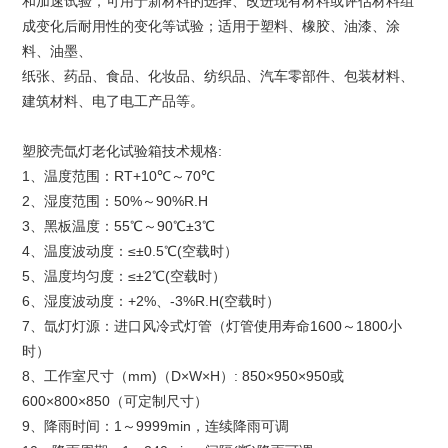
和加速试验，可用于新材料的选择、改进现有材料或评估材料组
成变化后耐用性的变化等试验；适用于塑料、橡胶、油漆、涂
料、油墨、
纸张、药品、食品、化妆品、纺织品、汽车零部件、包装材料、
建筑材料、电了电工产品等。
塑胶壳氙灯老化试验箱技术规格:
1、温度范围：RT+10℃～70℃
2、湿度范围：50%～90%R.H
3、黑板温度：55℃～90℃±3℃
4、温度波动度：≤±0.5℃(空载时）
5、温度均匀度：≤±2℃(空载时）
6、湿度波动度：+2%、-3%R.H(空载时）
7、氙灯灯源：进口风冷式灯管（灯管使用寿命1600～1800小
时）
8、工作室尺寸（mm)（D×W×H）: 850×950×950或
600×800×850（可定制尺寸）
9、降雨时间：1～9999min，连续降雨可调