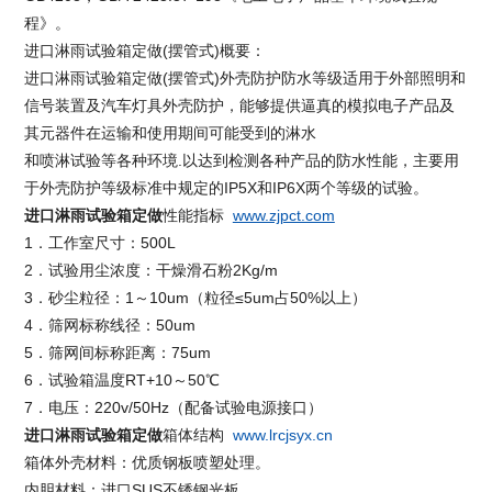
程》。
进口淋雨试验箱定做
(摆管式)概要：
进口淋雨试验箱定做
(摆管式)外壳防护防水等级适用于外部照明和
信号装置及汽车灯具外壳防护，能够提供逼真的模拟电子产品及
其元器件在运输和使用期间可能受到的淋水
和喷淋试验等各种环境.以达到检测各种产品的防水性能，主要用
于外壳防护等级标准中规定的IP5X和IP6X两个等级的试验。
进口淋雨试验箱定做
性能指标
www.zjpct.com
1．工作室尺寸：500L
2．试验用尘浓度：干燥滑石粉2Kg/m
3．砂尘粒径：1～10um（粒径≤5um占50%以上）
4．筛网标称线径：50um
5．筛网间标称距离：75um
6．试验箱温度RT+10～50℃
7．电压：220v/50Hz（配备试验电源接口）
进口淋雨试验箱定做
箱体结构
www.lrcjsyx.cn
箱体外壳材料：优质钢板喷塑处理。
内胆材料：进口SUS不锈钢光板。