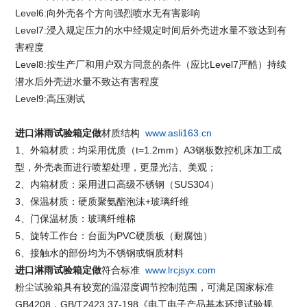
Level6:向外壳各个方向强烈喷水无有害影响
Level7:浸入规定压力的水中经规定时间后外壳进水量不致达到有
害程度
Level8:按生产厂和用户双方同意的条件（应比Level7严酷）持续
潜水后外壳进水量不致达有害程度
Level9:高压测试
进口淋雨试验箱定做
材质结构
www.asli163.cn
1、外箱材质：均采用优质（t=1.2mm）A3钢板数控机床加工成
型，外壳表面进行喷塑处理，更显光洁、美观；
2、内箱材质：采用进口高级不锈钢（SUS304）
3、保温材质：硬质聚氨酯泡沫+玻璃纤维
4、门保温材质：玻璃纤维棉
5、旋转工作台：台面为PVC硬质板（耐腐蚀）
6、接触水的部份均为不锈钢或铜质材料
进口淋雨试验箱定做
符合标准
www.lrcjsyx.com
粉尘试验箱具有较宽的温湿度调节控制范围，可满足国家标准
GB4208，GB/T2423.37-198《电工电子产品基本环境试验规