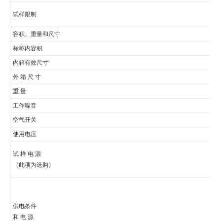
试样限制
容积、重量和尺寸
标称内容积
内箱有效尺寸
外 箱 尺 寸
重 量
工作噪音
空气开关
使用电压
试 样 电 源
（此项为选购）
供电条件
和 电 源