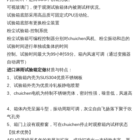
可视玻璃门，便于观测试验箱体内被测试样状况。
试验箱底部采用高品质可固定式PU活动轮。
试验箱底部有更换粉尘装置
粉尘试验箱-控制系统
粉尘试验箱可编程控制器分别对chuichen风机、粉尘振动和总的
试验时间进行单独或集体的时间
控制。试验时间最大为99小时59分。箱内风速可调（通过变频器
自动调节）
进口淋雨试验箱定做
材质与特点：
1、试验箱内壳为SUS304优质不锈钢板
2、试验箱外壳为优质冷轧板静电喷塑
3、chuichen电机为特制不锈钢壳体，密封性强，噪音低，风速高
4、箱体内壳呈漏斗型，振动周期可调，灰尘自由飞扬落下聚于吹
气孔旁
5、箱门上设有观察窗，可在chuichen停止时观察箱内试样状态
【技术优势】
ASLI仪器经历多年的发展与扩张，成功打造出一支经验丰富、严