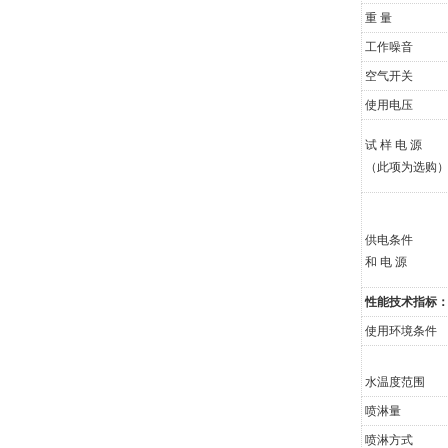
重 量
工作噪音
空气开关
使用电压
试 样 电 源
（此项为选购
供电条件
和 电 源
性能技术指标
使用环境条件
水温度范围
喷淋量
喷淋方式