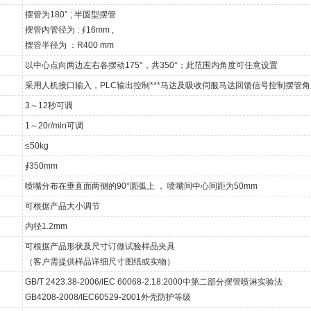
摆管为180° ; 半圆型摆管
摆管内管径为 : ∮16mm ,
摆管半径为 ：R400 mm
以中心点向两边左右各摆动175°，共350°；此范围内角度可任意设置
采用人机接口输入，PLC输出控制***马达及吸收伺服马达回馈信号控制摆管
3～12秒可调
1～20r/min可调
≤50kg
∮350mm
喷嘴分布在垂直面两侧的90°圆弧上 ， 喷嘴间中心间距为50mm
可根据产品大小调节
内径1.2mm
可根据产品形状及尺寸订做试验样品夹具
（客户需提供样品详细尺寸图纸或实物）
GB/T 2423.38-2006/IEC 60068-2.18:2000中第二部分摆管喷淋实验法
GB4208-2008/IEC60529-2001外壳防护等级