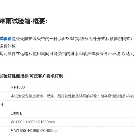
淋雨试验箱-概要:
试验箱
是外壳防护等级中的一种,为IPX34(等级分为外开式和箱体密闭
逼真的模
其元器件在运输和使用期间可能受到的淋水和喷淋试验等各种环境.以达
试验箱性能指标
/可按客户要求订制
RT-1000
本试验设备禁止易燃、易爆、易挥发性物质试样的试验；储存腐蚀性物质试样
尺寸
1000 L
W1000×H1000×D1000mm
约W1600×H1950×D1450mm