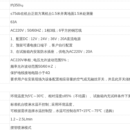
约350㎏
≤75db在机台正前方离机台1.5米并离地面1.5米处测量
63A
AC220V；50/60HZ；1相3线；6平方的铜芯线
1、配置DC : 12V；24V；36V；20A直流电源
2、预留可通电接口端子 ，客户自行配置
）
3、在试验箱内安装防水插座 ，供电为AC220V；20A
AC220V单相 ; 电压允许波动范围5%；
频率允许波动范围50/60ＨZ ；
保护地线接地电阻小于4Ω
要求用户在安装现场为设备配置相应容量的空气或无融丝开关，并且此开关须
：
环境温度为5℃～30℃ 、相对湿度≤85%（不结露） 、试验箱内无试样条件
标准机台喷淋水温不控制 ; 采用环境温度 ,
可根据需求选择水温控制型，水温可控制在RT+15℃～75℃（选购）
1.2～2.5L/min
摆管喷淋模式