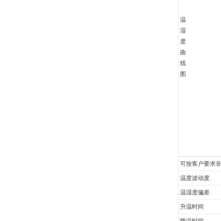
温
湿
度
曲
线
图
可按客户要求
温度波动度
温湿度偏差
升温时间
降温时间