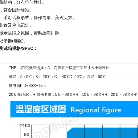
路结构，分布均匀性佳。
，符合国际标准。
幕，采对话框形式，操作简单，美观大方。
装置及停电记忆。
显示故障之原因，帮助故障排除。
记录器(选配)。
测试箱规格
/SPEC
：
THR—容积(低温选择：A～C)依客户指定空间尺寸大小而设计
低温：A：0℃；B：-20℃；C：-40℃D:-60℃／ 高温：80℃
微电脑PID+SSR+Timer
20％-98％R．H(特殊要求：5％～98％RH；10％～98％RH：20％～98％RH)