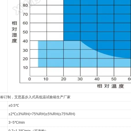
非标订制，艾思荔步入式高低温试验箱生产厂家
±0.5℃
±2℃±3%RH(>75%RH)±5%RH(≤75%RH)
3~5℃/min
0.7~1.3℃/min（可选购）