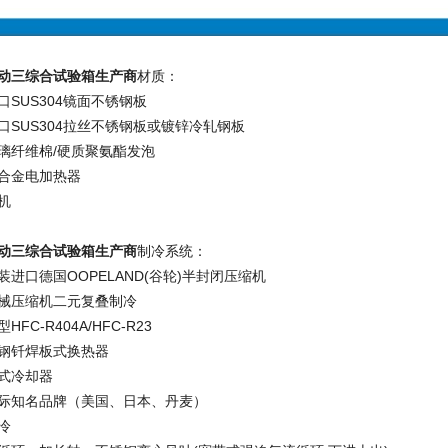
动三综合试验箱生产商
材质：
SUS304镜面不锈钢板
口SUS304拉丝不锈钢板或镀锌冷轧钢板
璃纤维棉/硬质聚氨酯发泡
合金电加热器
机
动三综合试验箱生产商
制冷系统：
进口德国OOPELAND(谷轮)半封闭压缩机
械压缩机二元复叠制冷
FC-R404A/HFC-R23
钢钎焊板式换热器
式冷却器
际知名品牌（美国、日本、丹麦）
冷