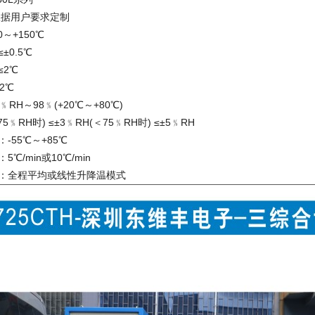
：根据用户要求定制
～+150℃
±0.5℃
≤2℃
2℃
RH～98﹪(+20℃～+80℃)
5﹪RH时) ≤±3﹪RH(＜75﹪RH时) ≤±5﹪RH
-55℃～+85℃
℃/min或10℃/min
：全程平均或线性升降温模式