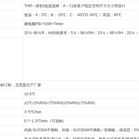
THR—容积(低温选择：A～C)依客户指定空间尺寸大小而设计
低温：A：0℃；B：-20℃；C：-40℃D:-60℃／ 高温：80℃
微电脑PID+SSR+Timer
20％-98％R．H(特殊要求：5％～98％RH；10％～98％RH：20％～
非标订制，艾思荔生产厂家
±0.5℃
±2℃±3%RH(>75%RH)±5%RH(≤75%RH)
3~5℃/min
0.7~1.3℃/min（可选购）
内箱:SUS304不锈刚，外箱：SUS304#不锈刚／彩钢板，保温层：
风冷式欧美原装进口全（半）封闭压缩机组，散热片式蒸发器(根据具