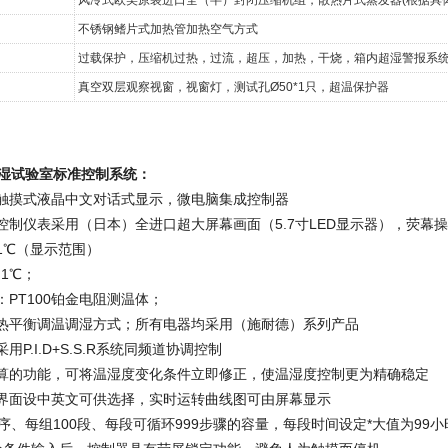
不锈钢鳍片式加热管加热空气方式
过载保护，压缩机过热，过流，超压，加热，干烧，箱内超湿警报系
真空双层观察视窗，视窗灯，测试孔Ø50*1只，超温保护器
湿试验室标准控制系统：
程触摸式液晶中文对话式显示，微电脑集成控制器
示控制仪表采用（日本）全进口超大屏幕画面（5.7寸LED显示器），荧
.1℃（显示范围）
.1℃；
：PT100铂金电阻测温体；
：热平衡调温调湿方式；所有电器均采用（施耐德）系列产品
用P.I.D+S.S.R系统同频道协调控制
演算的功能，可将温湿度变化条件立即修正，使温湿度控制更为精确稳定
作界面设中英文可供选择，实时运转曲线图可由屏幕显示
程序、每组100段、每段可循环999步骤的容量，每段时间设定*大值为99小