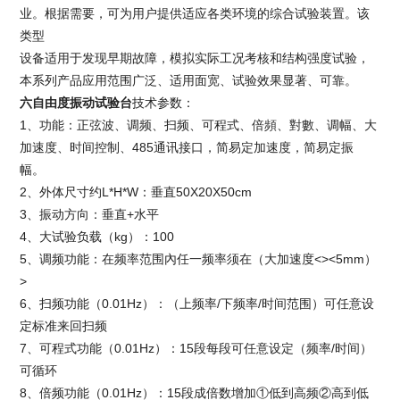
业。根据需要，可为用户提供适应各类环境的综合试验装置。该
类型
设备适用于发现早期故障，模拟实际工况考核和结构强度试验，
本系列产品应用范围广泛、适用面宽、试验效果显著、可靠。
六自由度振动试验台
技术参数：
1、功能：正弦波、调频、扫频、可程式、倍頻、對數、调幅、大
加速度、时间控制、485通讯接口，简易定加速度，简易定振
幅。
2、外体尺寸约L*H*W：垂直50X20X50cm
3、振动方向：垂直+水平
4、大试验负载（kg）：100
5、调频功能：在频率范围內任一频率须在（大加速度<><5mm）
>
6、扫频功能（0.01Hz）：（上频率/下频率/时间范围）可任意设
定标准来回扫频
7、可程式功能（0.01Hz）：15段每段可任意设定（频率/时间）
可循环
8、倍频功能（0.01Hz）：15段成倍数增加①低到高频②高到低