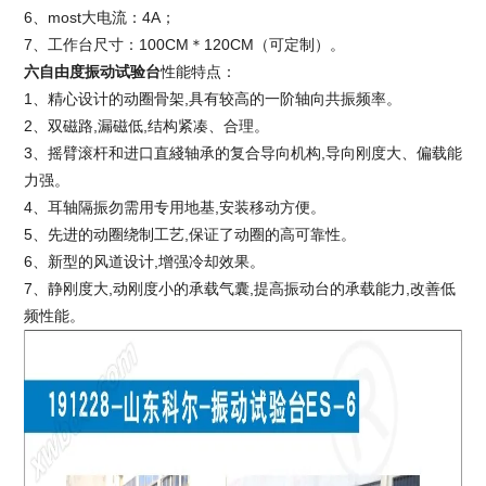
6、most大电流：4A；
7、工作台尺寸：100CM＊120CM（可定制）。
六自由度振动试验台
性能特点：
1、精心设计的动圈骨架,具有较高的一阶轴向共振频率。
2、双磁路,漏磁低,结构紧凑、合理。
3、摇臂滚杆和进口直綫轴承的复合导向机构,导向刚度大、偏载能
力强。
4、耳轴隔振勿需用专用地基,安装移动方便。
5、先进的动圈绕制工艺,保证了动圈的高可靠性。
6、新型的风道设计,增强冷却效果。
7、静刚度大,动刚度小的承载气囊,提高振动台的承载能力,改善低
频性能。