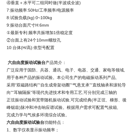
④垂直＋水平可二组同时做(半波或全波)
7:振动频率:50Hz/工率频率/电源频率
8:试验负载(kg):0~100kg
9:振动台面尺寸H:6mm
①最新专利:频率共振增加1倍稳定度
②台面上有24个10mm螺纹孔
10:台体(H/高):依型号配置
六自由度振动试验台
产品简介：
广泛应用于国防、兵器、通讯、电子、电器、交通、家电等领域,
用于各种产品的振动试验。本公司生产的电磁振动系列产品,
采用“双磁路结构”“自生成骨架动圈”“气悬支承”“直线轴承和滚轮导
向”“耳轴隔振”等现代先进技术和专用工艺,可分别完成三轴的
正弦振动试验和宽带随机振动试验,可完成经典(半正弦、梯形、後
峰锯齿)脉冲和冲击响应谱试验。根据用户需求可配置气侯箱,
完成力学与气侯多环境综合试验。
六自由度振动试验台
功能特点：
1、数字仪表显示振动频率；