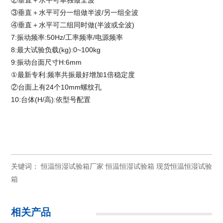
②垂直＋水平可单独做全波
③垂直＋水平可分一组做半波/另一组全波
④垂直＋水平可二组同时做(半波或全波)
7:振动频率:50Hz/工率频率/电源频率
8:最大试验负载(kg):0~100kg
9:振动台面尺寸H:6mm
①最新专利:频率共振最好增加1倍稳定度
②台面上有24个10mm螺纹孔
10:台体(H/高):依型号配置
关键词：
恒温恒湿试验箱厂家
恒温恒湿试验箱
现货恒温恒湿试验
箱
相关产品