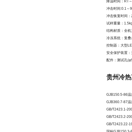
降温时间：RT～
冲击时间:0.1～
冲击恢复时间：高温
试样重量：1.5k
结构材质：全机
冷冻系统：复叠
控制器：大型LE
安全保护装置：
配件：测试孔(φ5
贵州冷热
GJB150.5-8
GJB360.7-8
GB/T2423.1
GB/T2423.2
GB/T2423.2
国标GJB150.3-