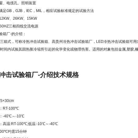
窗、电缆孔、照明装置
足GB，GJB，IEC，MIL，相应试验标准规定的试验方法
12KW、26KW、15KW
V/50HZ三相四线交流电源
验箱厂
-的介绍：
 三箱式，可称冷热冲击试验箱、高
贵州冷热冲击试验箱厂
，LED冷热冲击试验箱可
短时间内试验其因热胀冷缩所引起的化学变化或物理伤害。适用的对象包括金属,塑胶,橡胶
冲击试验箱厂-介绍技术规格
5×30cm
RT-100℃
-40℃～-10℃
温:RT-100℃;低温:-10℃～-40℃
100℃约需15分钟