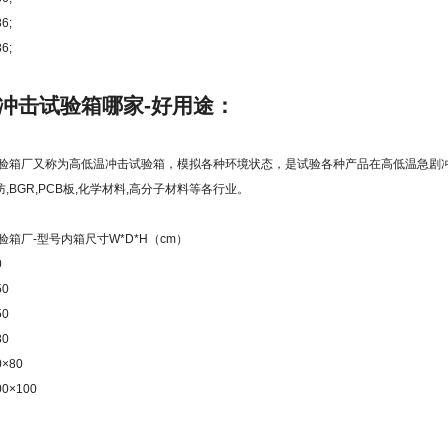
86;
86;
冲击试验箱哪家-好用途：
验箱厂
又称为高低温冲击试验箱，模拟各种环境状态，是试验各种产品在高低温急剧
防,BGR,PCB板,化学材料,高分子材料等各行业。
验箱厂
-型号内箱尺寸W*D*H（cm）
0
50
50
80
0×80
00×100