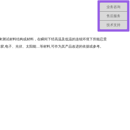
业务咨询
售后服务
技术支持
用来测试材料结构或材料，在瞬间下经高温及低温的连续环境下所能忍受
,电子、光伏、太阳能....等材料,可作为其产品改进的依据或参考。