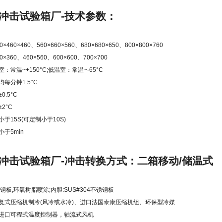
冲击试验箱厂-技术参数：
460×460、560×660×560、680×680×650、800×800×760
360、460×560、600×600、700×700
常温~+150°C;低温室：常温~-65°C
每分钟1.5°C
.5°C
2°C
于15S(可定制小于10S)
于5min
冲击试验箱厂-冲击转换方式：二箱移动/储温式
钢板,环氧树脂喷涂;内胆:SUS#304不锈钢板
复式压缩机制冷(风冷或水冷)、进口法国泰康压缩机组、环保型冷媒
进口可程式温度控制器，轴流式风机