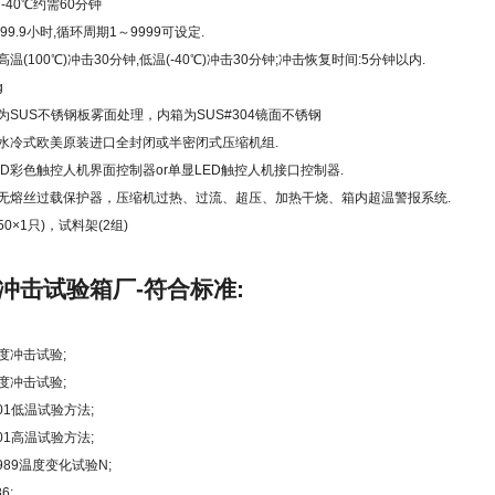
-40℃约需60分钟
999.9小时,循环周期1～9999可设定.
(100℃)冲击30分钟,低温(-40℃)冲击30分钟;冲击恢复时间:5分钟以内.
g
为SUS不锈钢板雾面处理，内箱为SUS#304镜面不锈钢
水冷式欧美原装进口全封闭或半密闭式压缩机组.
D彩色触控人机界面控制器or单显LED触控人机接口控制器.
无熔丝过载保护器，压缩机过热、过流、超压、加热干烧、箱内超温警报系统.
0×1只)，试料架(2组)
冲击试验箱厂-符合标准:
6温度冲击试验;
7温度冲击试验;
-2001低温试验方法;
-2001高温试验方法;
2-1989温度变化试验N;
86;