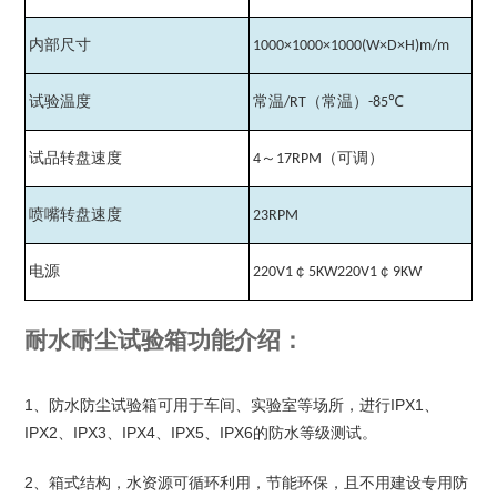
内部尺寸
1000×1000×1000(W×D×H)m/m
试验温度
常温
（常温）
℃
/RT
-85
试品转盘速度
～
（可调）
4
17RPM
喷嘴转盘速度
23RPM
电源
￠
￠
220V1
5KW220V1
9KW
耐水耐尘试验箱功能介绍：
1
、防水防尘试验箱可用于车间、实验室等场所，进行
IPX1
、
IPX2
、
IPX3
、
IPX4
、
IPX5
、
IPX6
的防水等级测试。
2
、箱式结构，水资源可循环利用，节能环保，且不用建设专用防