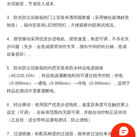
水试验室，节省投入成本。
3
、防水防尘试验箱的门上安装有透明观察窗（采用钢化玻璃材质
制造），箱内安装有
LED
照明灯，方便观察内部测试情况。
4
、摆管驱动采用优质步进电机，摆管速度，角度可调，不存在失
步问题（失步：会造成摆管动作失常，撞向中间的转台轴，造成
设备损坏）。
5
、防水防尘试验箱的内壁安装有防水样品电源插座
（
AC220,10A
），样品电源通断电时间可通过程序控制：停电
（
0-999min
）—通电（
0-999min
）—停电（
0-999min
），适用于
样品在测试中需要通断电。
6
、转台驱动：使用国产优质步进电机，速度及角度可在触控屏上
设定（可调），在标准范围内无级可调，并能自动控制正反转动
（正反转：适合带样品通电测试，防止绕线）
7
、过滤措施：标配高精度的过滤器，能有效过滤自来水中的杂