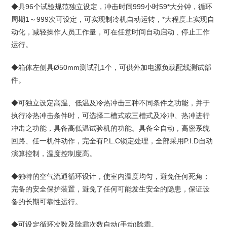
◆具96个试验规范独立设定，冲击时间999小时59*大分钟，循环
周期1～999次可设定，可实现制冷机自动运转，*大程度上实现自
动化，减轻操作人员工作量，可在任意时间自动启动﹑停止工作
运行。
◆箱体左侧具Ø50mm测试孔1个，可供外加电源负载配线测试部
件。
◆可独立设定高温、低温及冷热冲击三种不同条件之功能，并于
执行冷热冲击条件时，可选择二槽式或三槽式及冷冲、热冲进行
冲击之功能，具备高低温试验机的功能。具备全自动，高密系统
回路、任一机件动作，完全有P.L.C锁定处理，全部采用P.I.D自动
演算控制，温度控制度高。
◆独特的空气流通循环设计，使室内温度均匀，避免任何死角；
完备的安全保护装置，避免了任何可能发生安全的隐患，保证设
备的长期可靠性运行。
◆可设定循环次数及除霜次数自动(手动)除霜。