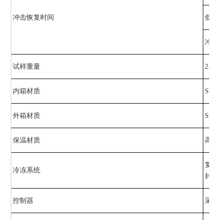
冲击恢复时间
低温(
冲击
试样重量
2.5K
内箱材质
SU
外箱材质
SU
保温材质
高密
复叠
冷冻系统
封闭
控制器
采用