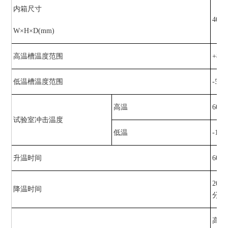
内箱尺寸
40×3
W×H×D(mm)
高温槽温度范围
+80
低温槽温度范围
-55
高温
60～
试验室冲击温度
低温
-10
升温时间
60～
20～
降温时间
分钟
高温(