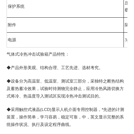
压缩
保护系统
载、
附件
隔层
电源
3∮A
气体式冷热冲击试验箱产品特性：
◆产品外形美观、结构合理、工艺先进、选材考究。
◆设备分为高温室、低温室、测试室三部分，采独特之断热结构
及蓄热蓄冷效果，试验时待测物完全静止，应用冷热风路切换方
式将冷、热温度导入测试区实现冷热冲击测试目的。
◆采用触控式液晶(LCD)显示人机介面专用控制器，*先进的计测
装置，操作简单，学习容易，稳定可靠，中，英文显示完整的系
统操作状况、执行及设定程序曲线。