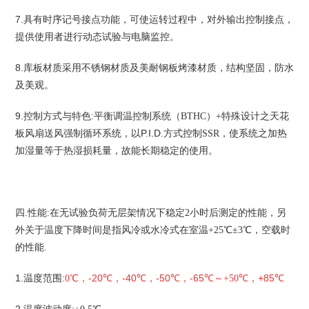
7.
，可使运转过程中，对外输出控制接点，
具有时序记号接点功能
提供使用者进行动态试验与电脑监控。
8.
，结构坚固，防水
库板材质采用不锈钢材质及美耐钢板烤漆材质
及美观。
9.
控制方式与特色:
平衡调温控制系统（BTHC
）+
特殊设计之天花
，
P.I.D.
，使系统之加热
板风扇送风强制循环系统
以
方式控制SSR
加湿量等于热湿损耗量，故能长期稳定的使用。
四.
性能:
在无试验负荷无层架情况下稳定2
小时后测定的性能
，
另
外关于温度下降时间是指风冷或水冷式在室温
+25
℃±3
℃
，
空载时
的性能
.
1.
，-20
，-40
，-50
，-65
，+85
温度范围:
0
℃
℃
℃
℃
℃～+50
℃
℃