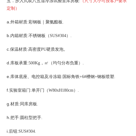
五．步入式双八五湿冷冻试验室
:
（尺寸大小可按客户要求
库房板
定制）
a.
外箱材质:
彩钢板｜聚氨酯板.
b.
内箱材质:
不锈钢板（SUS#304
）.
c.
保温材质:
高密度PU
硬质发泡。
d.
，
.
库板承重:500Kg
㎡（均匀分布负重）
e.
库体底座、电控箱及冷冻箱:
国标角铁+6#
槽钢+
钢板喷塑.
f.
实验室箱门:
单开门（W80xH180cm
）.
g.
材质:
同库房板.
h.
把手:
圆柱型把手.
i.
后钮:SUS#304.