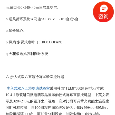
m.
窗口450
×340
×40
㎜三层真空层.
n.
送风循环系统:a.
马达:AC380V1.5HP1
台或5
台.
o.
加长轴心.
p.
风扇:
多翼式扇叶（SIROCCOFAN
）.
q.
天花板送风强制循环系统.
六.步入式双八五湿冷冻试验室控制器：
“TEMI
步入式双八五湿冷冻试验室
采用韩国
”880
彩色型5.7
寸或
，
10.4
寸原装进口微电脑液晶显示触控式屏幕直接按键型
中英文表
320
，高对比附可调背光功能之温湿度
示及
×240
点的图形之广视角
同时可程控器，
100
，
99Hour59Min，
具
组程序1000
段次记忆
每段
999
，可任意分割设定，
PID
每段可循环
次
并附多组
控制功能。