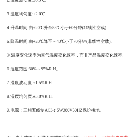
2.
温度波动度:
±0.5
℃.
3.
温度均匀度:
±2.0
℃.
4.
升温时间:
由+20
℃升至85
℃小于60
分钟(
非线性空载).
5.
降温时间:
由+20
℃降至－40
℃小于70
分钟(
非线性空载).
※温度变化速率为空气温度变化速率，
.
而非产品温度变化速率
6.
湿度范围:30%
～95%R.H
。
7.
湿度波动度:
±1.5%R.H.
8.
湿度均匀度:
±3.0%R.H.
9.
电源：三相五线制AC3
￠5W380V50HZ
保护接地.