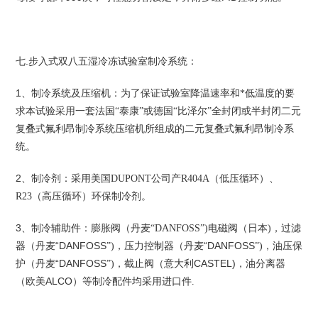
七.步入式双八五湿冷冻试验室制冷系统：
1
、制冷系统及压缩机：为了保证试验室降温速率和*低温度的要
求本试验采用一套法国“泰康”或德国“比泽尔”全封闭或半封闭二元
复叠式氟利昂制冷系统压缩机所组成的二元复叠式氟利昂制冷系
统。
2
、制冷剂：采用美国DUPONT
公司产R404A
（低压循环）、
R23
（高压循环）环保制冷剂。
3
，
、制冷辅助件：膨胀阀（丹麦“DANFOSS
”)
电磁阀（日本)
过滤
“DANFOSS
，
“DANFOSS
，
器（丹麦
”)
压力控制器（丹麦
”)
油压保
“DANFOSS
，
CASTEL)，
护（丹麦
”)
截止阀（意大利
油分离器
ALCO
（欧美
）等制冷配件均采用进口件.