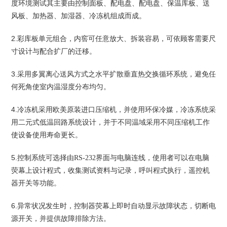
度环境测试其主要由控制面板、配电盘、配电盘、保温库板、送
风板、加热器、加湿器、冷冻机组成而成。
2.
，内窖可任意放大、拆装容易，可依顾客需要尺
彩库板单元组合
寸设计与配合扩厂的迁移。
3.
，避免任
采用多翼离心送风方式之水平扩散垂直热交换循环系统
何死角使室内温湿度分布均匀。
4.
，并使用环保冷媒，冷冻系统采
冷冻机采用欧美原装进口压缩机
用二元式低温回路系统设计，并于不同温域采用不同压缩机工作
使设备使用寿命更长。
5.
，使用者可以在电脑
控制系统可选择由RS-232
界面与电脑连线
荧幕上设计程式，收集测试资料与记录，呼叫程式执行，遥控机
器开关等功能。
6.
，控制器荧幕上即时自动显示故障状态，切断电
异常状况发生时
源开关，并提供故障排除方法。