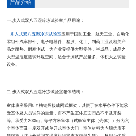
产品介绍
.
双八五湿冷冻试验室产品用途：
一
步入式
步入式双八五湿冷冻试验室
应用于国防工业、航天工业、自动化
零组件汽车部件、电子电器件、塑胶、化工、制药工业及相关产
品之耐热、耐寒测试，为产业界提供大型零件，半成品，成品之
大型温湿度测试环境空间，适合于测试产品量多、体积大之试验
设备。
.步入式双八五湿冷冻试验室箱体结构：
二
8
，以便于在水平条件下能承
室体底座采用
＃槽钢焊接成网式框架
受室体及人员试件的重量，
而不产生室体底面凹凸不平及开裂
200kg，每平方米室体（试验室主体（壳体））分为六
等。承受力
个室体面及一扇双开或单开式室体大门，室体材料为内胆优质不
锈钢板（防止长时间在湿度运行状态下内壁生锈），外胆为优质