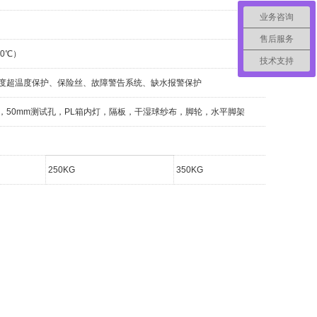
业务咨询
售后服务
70℃）
技术支持
度超温度保护、保险丝、故障警告系统、缺水报警保护
50mm测试孔，PL箱内灯，隔板，干湿球纱布，脚轮，水平脚架
250KG
350KG
50