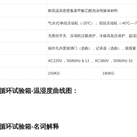
耐高温高密度氯基甲酸乙醋泡沫绝缘体材料
气冷式/单段压缩机（-20℃）； 双段压缩机（-40℃—-
无熔丝开关、压缩机过载保护、冷媒高低压保护、超湿
操作孔内置玻璃门（选购），记录器（选购），观视窗，
AC220V ，50/60Hz & 1∮ ， AC380V ，50/60Hz 3∮
150KG
180KG
循环试验箱-温湿度曲线图
：
循环试验箱-名词解释