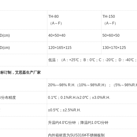
TH-80
TH-150
（A～F）
（A～F）
(cm)
40×50×40
50×60×50
(cm)
120×165×115
130×170×125
低温：（A：+25℃； B：0℃；C：-20℃； D：-40℃；E
非标订制，艾思荔生产厂家
20%—98% R.H.（10%～98%R.H）；（5%～98
/分布精度
0.1℃；0.1%R.H./±2.0℃；±3.0%R.H.
度
±0.5℃；±2.5%R.H.
升温约4.0℃/分钟 ；降温约1.0℃/分钟
内外箱材质为SUS316#不锈钢板制