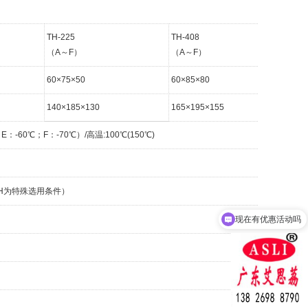
TH-225
TH-408
TH
（A～F）
（A～F）
（
60×75×50
60×85×80
10
140×185×130
165×195×155
18
：-60℃；F：-70℃）/高温:100℃(150℃)
%R.H为特殊选用条件）
现在有优惠活动吗