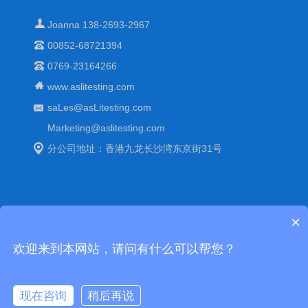
Joanna 138-2693-2967
00852-68721394
0769-23164266
www.aslitesting.com
saLes@asLitesting.com
Marketing@aslitesting.com
分公司地址：香港九龙长沙湾东京街31号
×
Copyright © 中国可靠性环境老化试验箱-艾思荔百科. All Rights
欢迎来到本网站，请问有什么可以帮您？
Reserved
站点地图(XML)
粤公网安备 44190002001125
号
备案号：
管理登陆
现在咨询
稍后再说