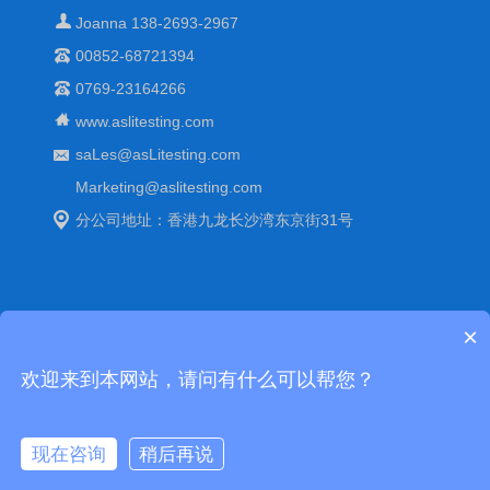
Joanna 138-2693-2967
00852-68721394
0769-23164266
www.aslitesting.com
saLes@asLitesting.com
Marketing@aslitesting.com
分公司地址：香港九龙长沙湾东京街31号
×
Copyright © 中国可靠性环境老化试验箱-艾思荔百科. All Rights
欢迎来到本网站，请问有什么可以帮您？
Reserved
站点地图(XML)
粤公网安备 44190002001125
号
备案号：
管理登陆
现在咨询
稍后再说
在线客服
售后咨询
拨打电话
发送邮件